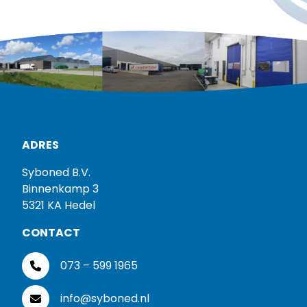
ADRES
Syboned B.V.
Binnenkamp 3
5321 KA Hedel
CONTACT
073 – 599 1965
info@syboned.nl